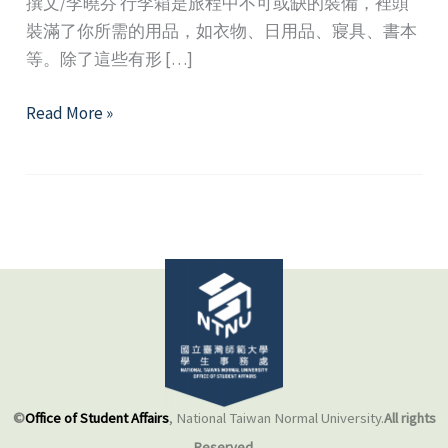
撰文/李曉芬 行李箱是旅程中不可或缺的裝備，裡頭
裝滿了你所需的用品，如衣物、日用品、寢具、書本
等。除了這些有形 […]
你
Read More »
的
「行
李
箱」
裡
裝
了
什
麼？
談
國
©
Office of Student Affairs
, National Taiwan Normal University.
All rights
際
Reserved.