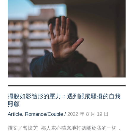
擺脫如影隨形的壓力：遇到跟蹤騷擾的自我
照顧
Article
,
Romance/Couple
/
2022 年 8 月 19 日
撰文／曾懷芝 那人處心積慮地打聽關於我的一切，