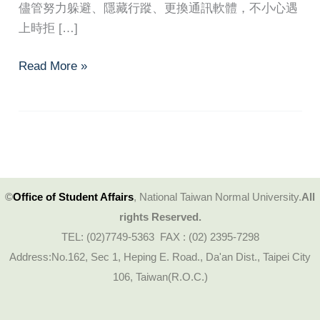
儘管努力躲避、隱藏行蹤、更換通訊軟體，不小心遇
上時拒 […]
擺
Read More »
脫
如
影
隨
形
的
©
Office of Student Affairs
, National Taiwan Normal University.
All
壓
rights Reserved.
力：
TEL: (02)7749-5363 FAX : (02) 2395-7298
遇
Address:No.162, Sec 1, Heping E. Road., Da'an Dist., Taipei City
到
106, Taiwan(R.O.C.)
跟
蹤