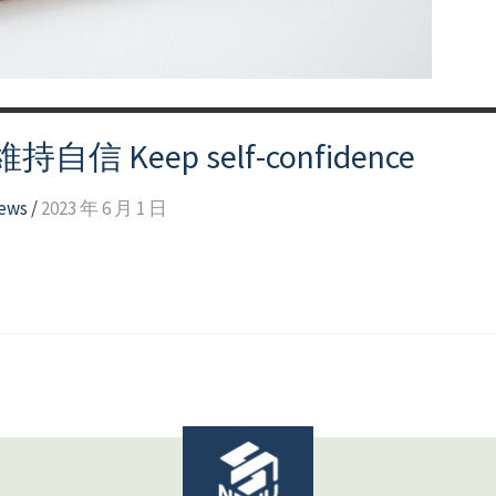
Keep self-confidence
news
/
2023 年 6 月 1 日