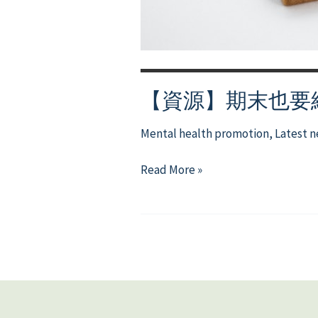
【資源】期末也要維持自信 
Mental health promotion
,
Latest 
【資
Read More »
源】
期
末
也
要
維
持