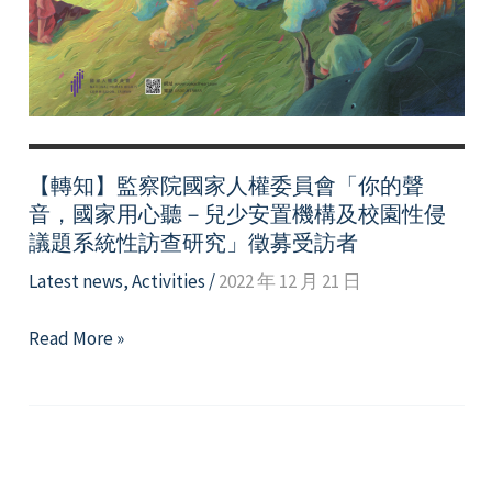
【轉知】監察院國家人權委員會「你的聲
音，國家用心聽－兒少安置機構及校園性侵
議題系統性訪查研究」徵募受訪者
Latest news
,
Activities
/
2022 年 12 月 21 日
【轉
Read More »
知】
監
察
院
國