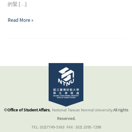
的緊 […]
贏
Read More »
在
起
跑
點
的
伴
侶
關
係
衝
突
©
Office of Student Affairs
, National Taiwan Normal University.
All rights
處
Reserved.
理
TEL: (02)7749-5363 FAX : (02) 2395-7298