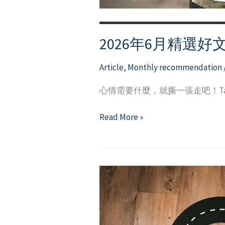
2026年6月精選好
Article
,
Monthly recommendation
心情需要什麼，就撕一張走吧！Take wha
2026
Read More »
年
6
月
精
選
好
文