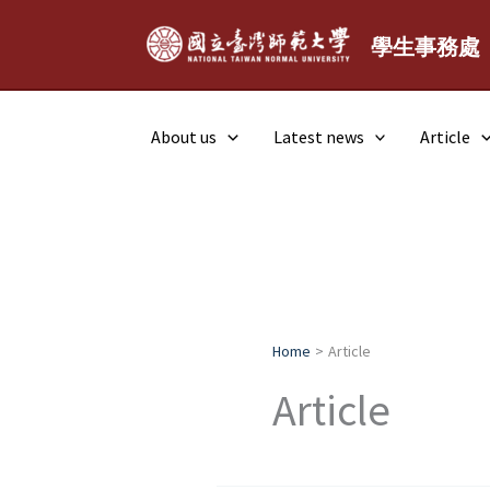
Skip
to
學生事務處
content
About us
Latest news
Article
Home
Article
Article