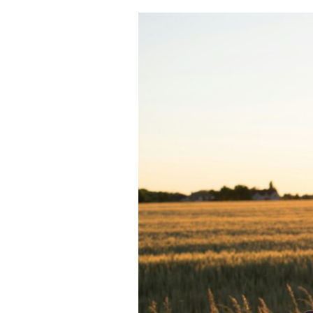
月
精
選
好
文