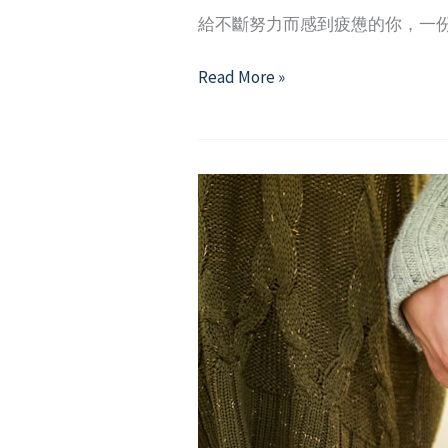
給不斷努力而感到疲憊的你，一
2026
Read More »
年
5
月
精
選
好
文