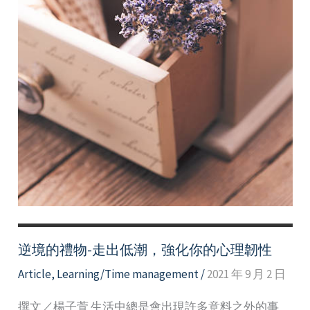
為
你
效
命！
逆境的禮物-走出低潮，強化你的心理韌性
Article
,
Learning/Time management
/
2021 年 9 月 2 日
撰文／楊子萱 生活中總是會出現許多意料之外的事