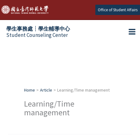
Skip
Office of Student Affairs
to
content
學生事務處┆學生輔導中心
Student Counseling Center
Home
Article
Learning/Time management
Learning/Time
management