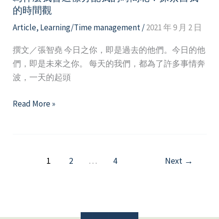
運
的時間觀
用
Article
,
Learning/Time management
/
2021 年 9 月 2 日
撰文／張智堯 今日之你，即是過去的他們。今日的他
們，即是未來之你。 每天的我們，都為了許多事情奔
波，一天的起頭
為
Read More »
什
麼
我
會
1
2
…
4
Next
→
這
樣
分
配