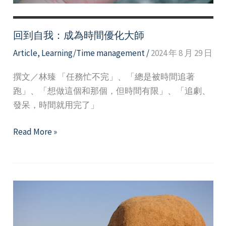
症
候
群
回到自我：成為時間優化大師
Article
,
Learning/Time management
/
2024 年 8 月 29 日
撰文／林臻 「任務忙不完」、「總是被時間追著
跑」、「想做這個和那個，但時間有限」、「追劇、
發呆，時間就用完了」
回
Read More »
到
自
我：
成
為
時