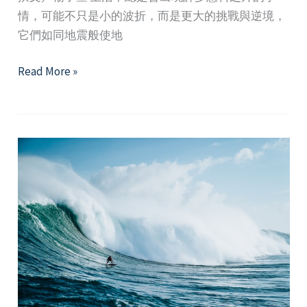
情，可能不只是小的波折，而是更大的挑戰與逆境，
它們如同地震般使地
逆
Read More »
境
的
禮
物-
走
出
低
潮，
強
化
你
的