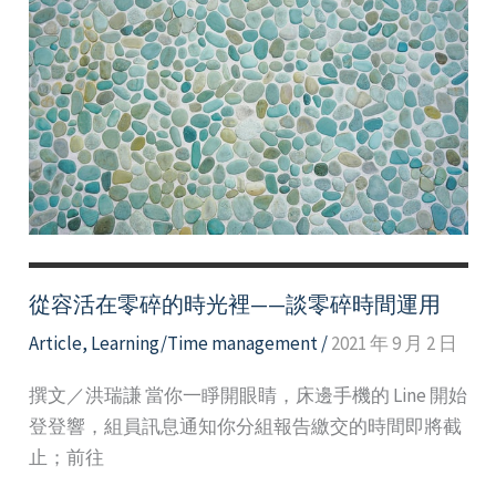
的
浪
~
駕
馭
壓
力，
鍛
鍊
你
從容活在零碎的時光裡——談零碎時間運用
的
Article
,
Learning/Time management
/
2021 年 9 月 2 日
心
理
撰文／洪瑞謙 當你一睜開眼睛，床邊手機的 Line 開始
肌
登登響，組員訊息通知你分組報告繳交的時間即將截
力
止；前往