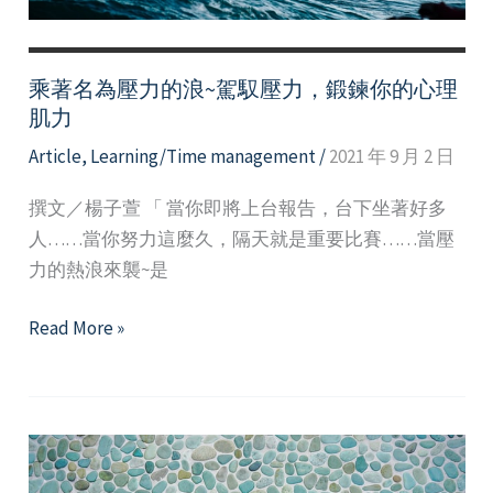
心
理
韌
乘著名為壓力的浪~駕馭壓力，鍛鍊你的心理
性
肌力
Article
,
Learning/Time management
/
2021 年 9 月 2 日
撰文／楊子萱 「 當你即將上台報告，台下坐著好多
人……當你努力這麼久，隔天就是重要比賽……當壓
力的熱浪來襲~是
乘
Read More »
著
名
為
壓
力