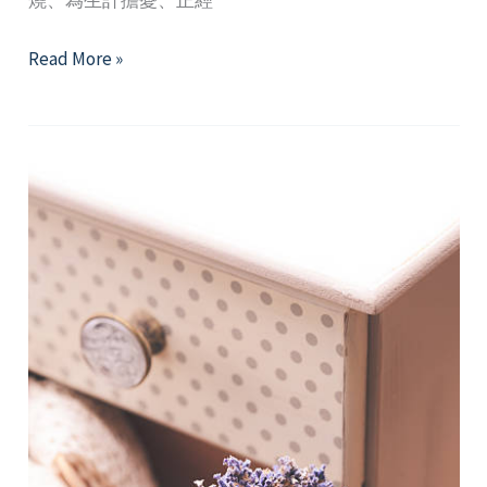
燒、為生計擔憂、正經
它
Read More »
其
實
沒
那
麼
壞
─
懂
得
壓
力，
讓
壓
力