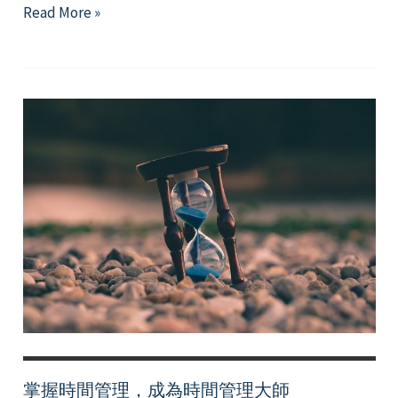
薛
Read More »
西
佛
斯
的
謊
言：
永
遠
的
「不
夠」
努
力
掌握時間管理，成為時間管理大師