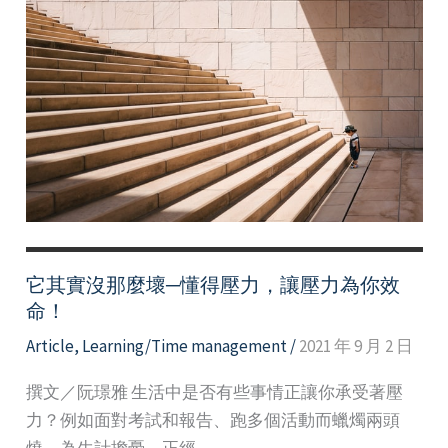
後
一
塊
拼
圖：
淺
談
自
我
慈
它其實沒那麼壞─懂得壓力，讓壓力為你效
悲
命！
Article
,
Learning/Time management
/
2021 年 9 月 2 日
撰文／阮璟雅 生活中是否有些事情正讓你承受著壓
力？例如面對考試和報告、跑多個活動而蠟燭兩頭