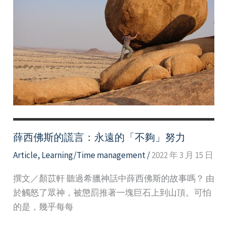
間
優
化
大
師
薛西佛斯的謊言：永遠的「不夠」努力
Article
,
Learning/Time management
/
2022 年 3 月 15 日
撰文／顏苡軒 聽過希臘神話中薛西佛斯的故事嗎？ 由
於觸怒了眾神，被懲罰推著一塊巨石上到山頂。可怕
的是，幾乎每每