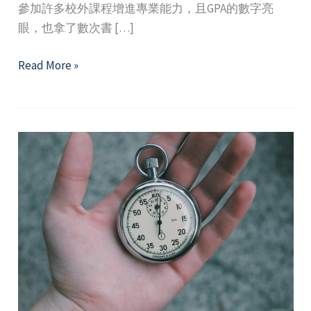
參加許多校外課程增進專業能力，且GPA的數字亮
眼，也拿了數次書 […]
擁
Read More »
抱
自
己
的
「不
夠
好」：
淺
談
冒
牌
者