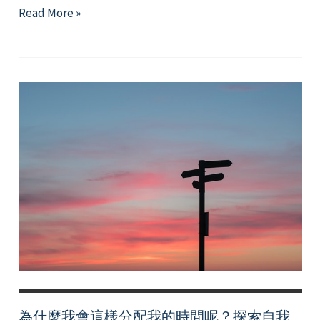
從
Read More »
容
活
在
零
碎
的
時
光
裡
——
談
零
碎
時
間
為什麼我會這樣分配我的時間呢？探索自我