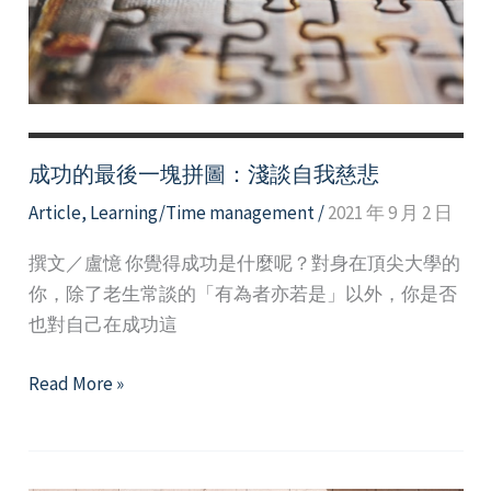
管
理
大
師
成功的最後一塊拼圖：淺談自我慈悲
Article
,
Learning/Time management
/
2021 年 9 月 2 日
撰文／盧憶 你覺得成功是什麼呢？對身在頂尖大學的
你，除了老生常談的「有為者亦若是」以外，你是否
也對自己在成功這
成
Read More »
功
的
最