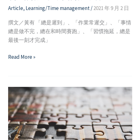
Article
,
Learning/Time management
/
2021 年 9 月 2 日
撰文／黃有 「總是遲到」、「作業常遲交」、「事情
總是做不完，總在和時間賽跑」、「習慣拖延，總是
最後一刻才完成」
掌
Read More »
握
時
間
管
理，
成
為
時
間