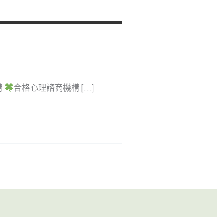
構
合格心理諮商機構 […]