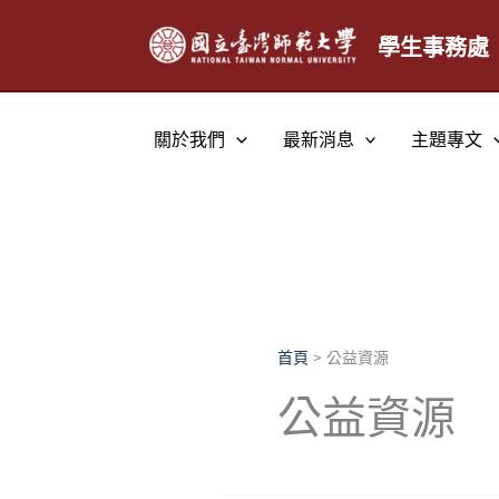
跳
至
學生事務處
主
要
內
關於我們
最新消息
主題專文
容
首頁
公益資源
公益資源