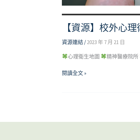
【資源】校外心理
資源連結
/
2023 年 7 月 21 日
心理衛生地圖
精神醫療院所
【資
閱讀全文 »
源】
校
外
心
理
衛
生