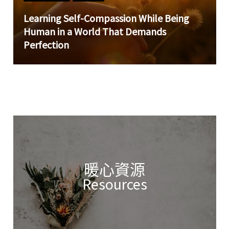
Learning Self-Compassion While Being
Human in a World That Demands
Perfection
暖心資源
Resources