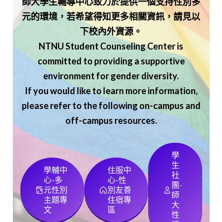
師大學生輔導中心致力於提供一個支持性別多
元的環境，若希望得知更多相關資訊，請見以
下校內外資源。
NTNU Student Counseling Center is
committed to providing a supportive
environment for gender diversity.
If you would like to learn more information,
please refer to the following on-campus and
off-campus resources.
學
生
學輔中
住服中
社
心-多
心-性
團-
元性別
別友善
師
主題專
住宿專
大
文
區
性