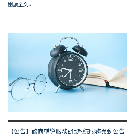
【徵
閱讀全文 »
才】
學
生
輔
導
中
心
招
聘
專
任
心
理
師
Recruitment
【公告】諮商輔導服務E化系統服務異動公告