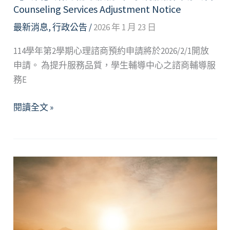
Notice
Counseling Services Adjustment Notice
for
最新消息
,
行政公告
/
2026 年 1 月 23 日
Counseling
Psychologist
114學年第2學期心理諮商預約申請將於2026/2/1開放
申請。 為提升服務品質，學生輔導中心之諮商輔導服
務E
【公
閱讀全文 »
告】
諮
商
輔
導
服
務
E