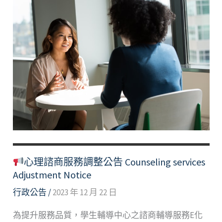
間
諮
商
申
請
公
告
Summer
Break
Counseling
services
Application
心理諮商服務調整公告 Counseling services
Notice
Adjustment Notice
行政公告
/
2023 年 12 月 22 日
為提升服務品質，學生輔導中心之諮商輔導服務E化