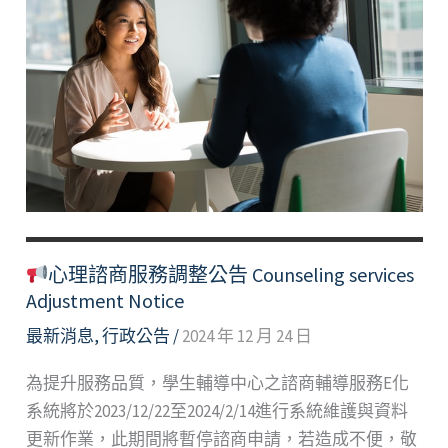
中
心
招
募
碩
士
班
全
職
實
心理諮商服務調整公告 Counseling services
習
Adjustment Notice
諮
最新消息
,
行政公告
/
2024 年 12 月 24 日
商
心
為提升服務品質，學生輔導中心之諮商輔導服務E化
理
系統將於2023/12/22至2024/2/14進行系統維護與資料
師
更新作業，此期間將暫停諮商申請，若造成不便，敬