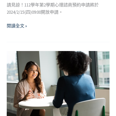
請見諒！112學年第2學期心理諮商預約申請將於
2024/2/15(四)09:00開放申請。
閱讀全文 »
心
理
諮
商
服
務
調
整
公
告
Counseling
services