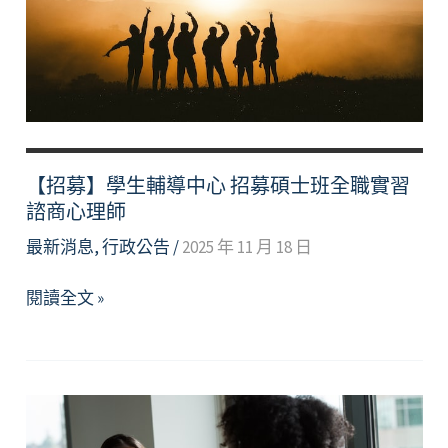
化
系
統
服
務
異
動
【招募】學生輔導中心 招募碩士班全職實習
公
諮商心理師
告
最新消息
,
行政公告
/
2025 年 11 月 18 日
Counseling
Services
【招
閱讀全文 »
Adjustment
募】
Notice
學
生
輔
導