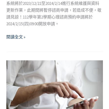
系統將於2023/12/22至2024/2/14進行系統維護與資料
更新作業，此期間將暫停諮商申請，若造成不便，敬
請見諒！112學年第2學期心理諮商預約申請將於
2024/2/15(四)09:00開放申請。
閱讀全文 »
心
理
諮
商
服
務
調
整
公
告