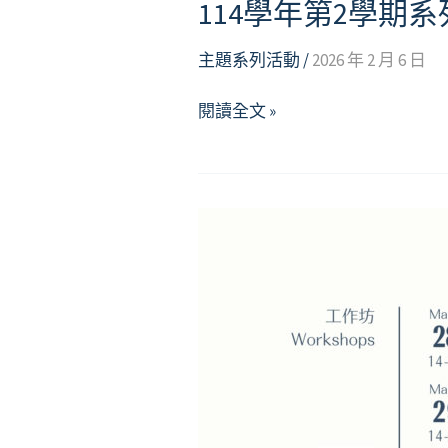
114學年第2學期
主題系列活動
/
2026 年 2 月 6 日
114
閱讀全文 »
學
年
第
2
學
期
系
列
活
動
「生
活，