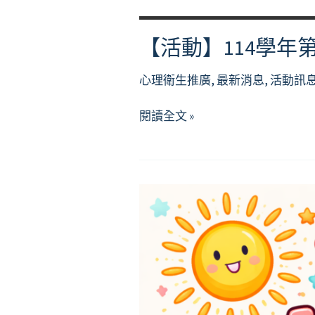
【活動】114學年
心理衛生推廣
,
最新消息
,
活動訊
【活
閱讀全文 »
動】
114
學
年
第
2
學
期
閱
讀