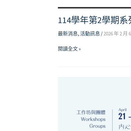
114學年第2學期系
最新消息
,
活動訊息
/
2026 年 2 月 
114
閱讀全文 »
學
年
第
2
學
期
系
列
活
動