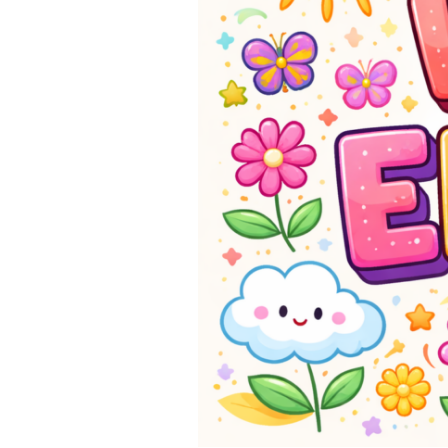
X
心
理
講
座
－
你
想
成
為
什
麼
樣
的
老
師？