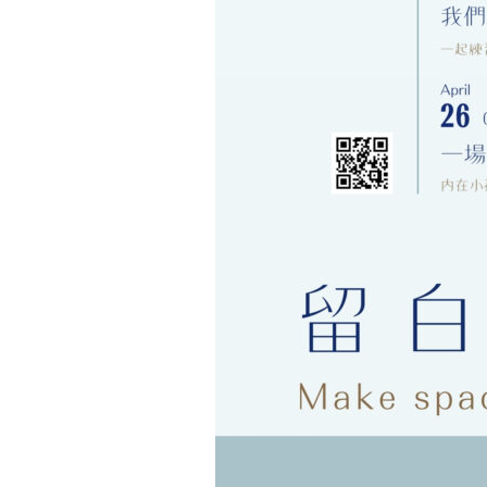
「生
活，
剛
好
就
好」
WE
ARE
ENOUGH