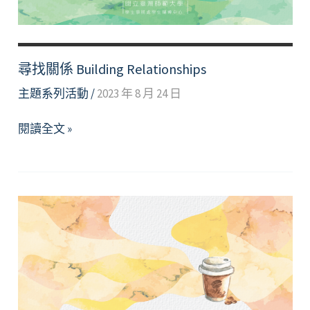
尋找關係 Building Relationships
主題系列活動
/
2023 年 8 月 24 日
尋
閱讀全文 »
找
關
係
Building
Relationships