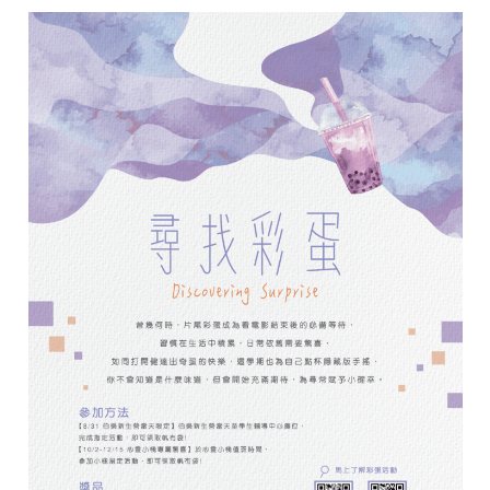
1
學
期
「尋
常
不
循
常
Chasing
Reality,
Creating
Life」
系
列
活
動