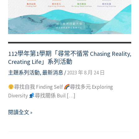
112學年第1學期「尋常不循常 Chasing Reality,
Creating Life」系列活動
主題系列活動
,
最新消息
/
2023 年 8 月 24 日
尋找自我 Finding Self
尋找多元 Exploring
Diversity
尋找關係 Buil […]
112
閱讀全文 »
學
年
第