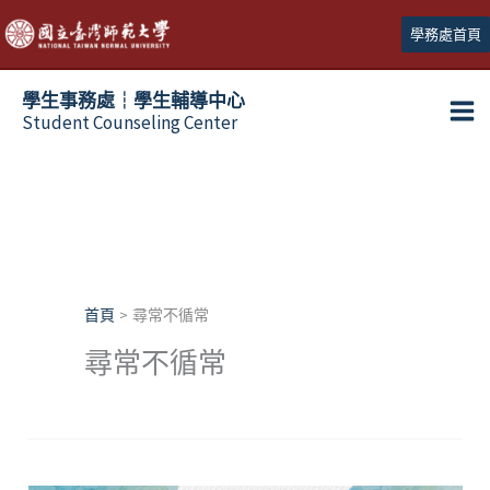
跳
學務處首頁
至
主
學生事務處┆學生輔導中心
要
Student Counseling Center
內
容
首頁
尋常不循常
尋常不循常