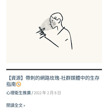
【資源】帶刺的網路玫瑰-社群媒體中的生存
指南
心理衛生推廣
/
2022 年 2 月 8 日
【資
閱讀全文 »