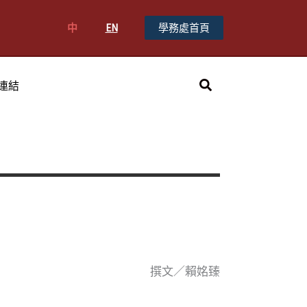
中
EN
學務處首頁
搜
連結
尋
撰文／賴姳臻