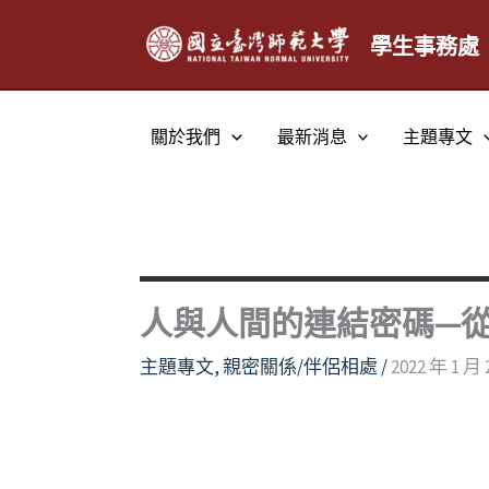
跳
至
學生事務處
主
要
內
關於我們
最新消息
主題專文
容
人與人間的連結密碼—
主題專文
,
親密關係/伴侶相處
/
2022 年 1 月 