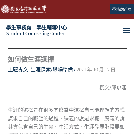
跳
學務處首頁
至
主
學生事務處┆學生輔導中心
要
Student Counseling Center
內
容
如何做生涯選擇
主題專文
,
生涯探索/職場準備
/
2021 年 10 月 12 日
撰文/邱苡涵
生涯的選擇是在很多向度當中選擇自己最理想的方式
謀求自己的職涯的過程，狹義的說是求職，廣義的說
其實包含自己的生命、生活方式、生涯發展階段要如