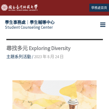
跳
學務處首頁
至
主
學生事務處┆學生輔導中心
要
Student Counseling Center
內
容
尋找多元 Exploring Diversity
主題系列活動
/
2023 年 8 月 24 日