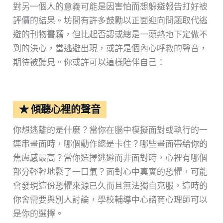
對另一個人的意義可能是因害怕而想躲避報告打好被
評價的結果。坊間有許多鼓勵以正面迎向問題取代逃
避的刊物書籍，但比起否認或總是一頭熱地下定做不
到的決心，當逃避出現，或許是個內心呼救的聲音，
期待被聽見。你或許可以這樣陪伴自己：
★ 傾聽心裡的聲音
你想逃離的是什麼？當你在腦中模擬面對或執行的一
連串畫面時，哪個動作總是卡住？哪些畫面帶給你的
焦慮感最高？當你選擇逃避而非面對時，心裡有哪個
部分輕輕地鬆了一口氣？面對心中真實的恐懼，可能
會發現這份恐懼來源已久而且無法獨自克服，這時的
你會需要與別人討論，學校輔導中心諮商心理師可以
是你的選擇。