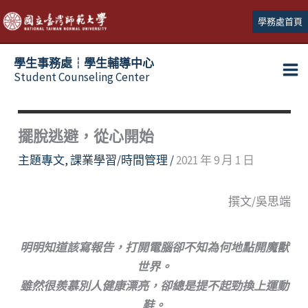
跳
學務處首頁
至
主
學生事務處┆學生輔導中心
要
Student Counseling Center
內
容
擺脫逃避，從心開始
主題專文
,
課業學習/時間管理
/
2021 年 9 月 1 日
撰文/吳思端
明明知道該寫報告，打開電腦卻不知為何地點開魔獸
世界。
雖然很羨慕別人健康漂亮，卻總是提不起勁換上運動
鞋。