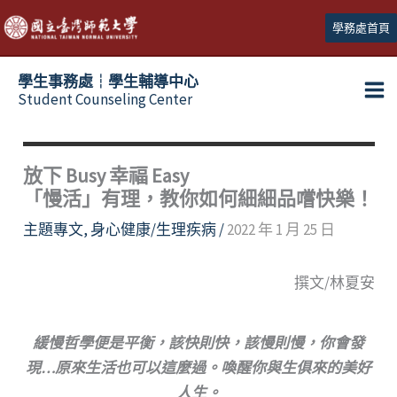
跳
學務處首頁
至
主
學生事務處┆學生輔導中心
要
Student Counseling Center
內
容
放下 Busy 幸福 Easy
「慢活」有理，教你如何細細品嚐快樂！
主題專文
,
身心健康/生理疾病
/
2022 年 1 月 25 日
撰文/林夏安
緩慢哲學便是平衡，該快則快，該慢則慢，你會發
現…原來生活也可以這麼過。喚醒你與生俱來的美好
人生。