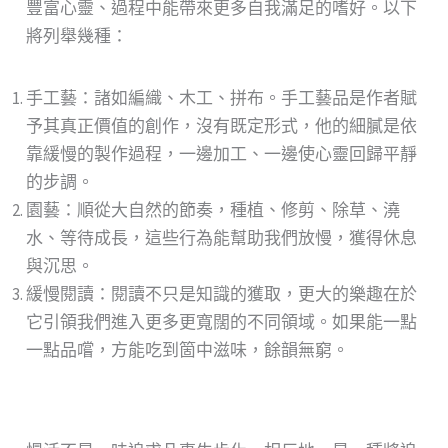
豐富心靈、過程中能帶來更多自我滿足的嗜好。以下
將列舉幾種：
手工藝：諸如編織、木工、拼布。手工藝品是作者賦
予其真正價值的創作，沒有既定形式，他的細膩是依
靠緩慢的製作過程，一邊加工、一邊使心靈回歸平靜
的步調。
園藝：順從大自然的節奏，種植、修剪、除草、澆
水、等待成長，這些行為能幫助我們放慢，獲得休息
與沉思。
緩慢閱讀：閱讀不只是知識的獲取，更大的樂趣在於
它引領我們進入更多更寬闊的不同領域。如果能一點
一點品嚐，方能吃到箇中滋味，餘韻無窮。