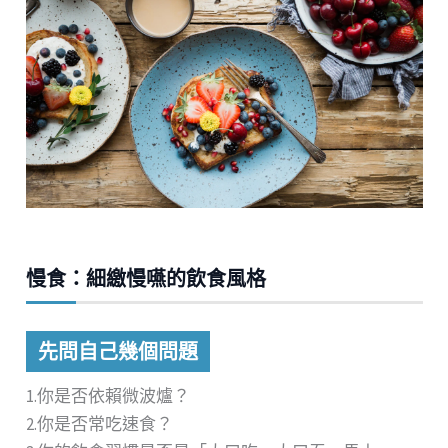
慢食：細繳慢嚥的飲食風格
先問自己幾個問題
1.你是否依賴微波爐？
2.你是否常吃速食？