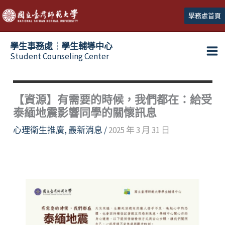
跳
學務處首頁
至
主
學生事務處┆學生輔導中心
要
Student Counseling Center
內
容
【資源】有需要的時候，我們都在：給受
泰緬地震影響同學的關懷訊息
心理衛生推廣
,
最新消息
/
2025 年 3 月 31 日