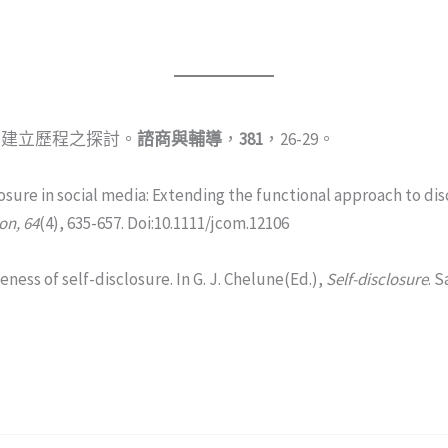
動建立歷程之探討。
諮商與輔導
，
381
，26-29。
sclosure in social media: Extending the functional approach to d
on, 64
(4), 635-657. Doi:10.1111/jcom.12106
teness of self-disclosure. In G. J. Chelune(Ed.),
Self-disclosure
. 