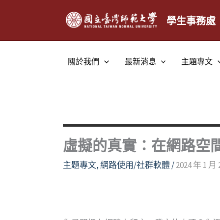
跳
至
學生事務處
主
要
內
關於我們
最新消息
主題專文
容
虛擬的真實：在網路空
主題專文
,
網路使用/社群軟體
/
2024 年 1 月 