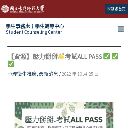
跳
學務處首頁
至
主
學生事務處┆學生輔導中心
要
Student Counseling Center
內
容
【資源】壓力掰掰
考試ALL PASS
心理衛生推廣
,
最新消息
/
2022 年 10 月 25 日