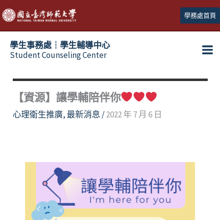
跳
學務處首頁
至
主
學生事務處┆學生輔導中心
要
Student Counseling Center
內
容
【資源】讓學輔陪伴你
心理衛生推廣
,
最新消息
/
2022 年 7 月 6 日