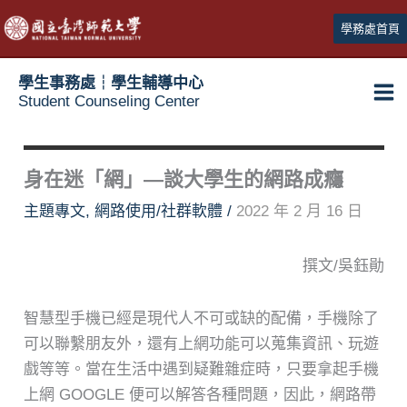
跳
學務處首頁
至
主
學生事務處┆學生輔導中心
要
Student Counseling Center
內
容
身在迷「網」—談大學生的網路成癮
主題專文
,
網路使用/社群軟體
/
2022 年 2 月 16 日
撰文/吳鈺勛
智慧型手機已經是現代人不可或缺的配備，手機除了
可以聯繫朋友外，還有上網功能可以蒐集資訊、玩遊
戲等等。當在生活中遇到疑難雜症時，只要拿起手機
上網 GOOGLE 便可以解答各種問題，因此，網路帶