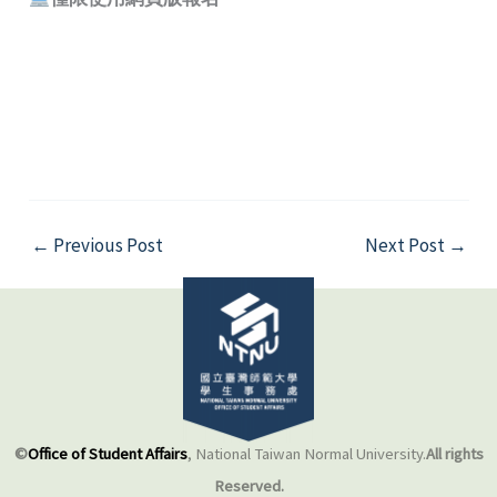
←
Previous Post
Next Post
→
©
Office of Student Affairs
, National Taiwan Normal University.
All rights
Reserved.