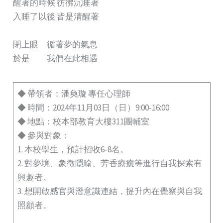
醒著的時候 彷彿沉睡著
入睡了以後 皆是清醒著
閉上眼 循著夢的氣息
於是 我們在此相遇
◆ 帶領者：潘奐璇 專任心理師
◆ 時間：2024年11月03日（日）9:00-16:00
◆ 地點：校本部教育大樓311團輔室
◆ 參與對象：
1. 本校學生，預計招收6-8名。
2. 對夢境、象徵隱喻、芳香療癒等進行自我探索有
興趣者。
3. 想開啟感官與潛意識連結，提升內在覺察與自我
照顧者。