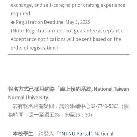
exchange, and self-care; no prior crafting experience
required.
◆ Registration Deadline: May 3, 2025
(Note: Registration does not guarantee acceptance.
Acceptance notifications will be sent based on the
order of registration.)
報名方式已採用網路
「
線上預約系統
, National Taiwan
Normal University.
若有報名相關疑問，請洽學輔中心02-7749-5363（服
務時間：週一至週五08：30至16：30）
本校學生
：請登入「
“NTNU Portal”
, National