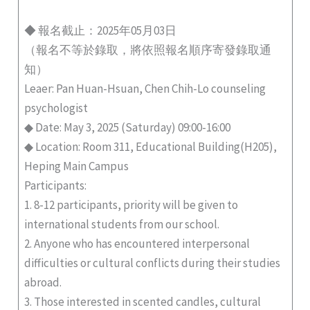
◆ 報名截止：2025年05月03日
（報名不等於錄取，將依照報名順序寄發錄取通
知）
Leaer: Pan Huan-Hsuan, Chen Chih-Lo counseling
psychologist
◆ Date: May 3, 2025 (Saturday) 09:00-16:00
◆ Location: Room 311, Educational Building(H205),
Heping Main Campus
Participants:
1. 8-12 participants, priority will be given to
international students from our school.
2. Anyone who has encountered interpersonal
difficulties or cultural conflicts during their studies
abroad.
3. Those interested in scented candles, cultural