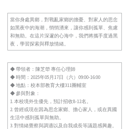
當你身處異鄉，對戰亂家鄉的擔憂、對家人的思念
如黑夜中的海潮，悄悄湧來，讓你感到孤單、焦慮
和無助。在這片深邃的心海中，我們將攜手度過黑
夜，學習探索與釋放情緒。
◆ 帶領者：陳芝犖 專任心理師
◆ 時間：2025年05月17日（六）09:00-16:00
◆ 地點：校本部教育大樓311團輔室
◆ 參與對象：
1. 本校境外生優先，預計招收8-12名。
2. 曾經或現在因為思念家鄉、擔心家人，或在異國
生活中感到孤單與無助。
3. 對情緒覺察與調適以及自我成長等議題感興趣。