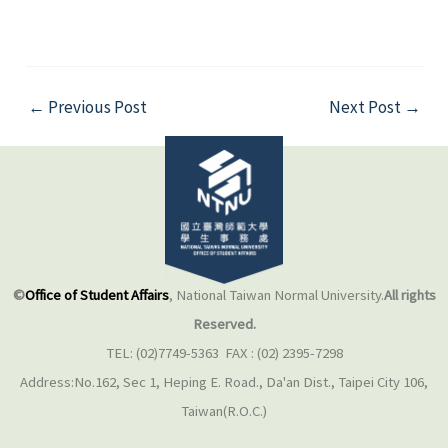
←
Previous Post
Next Post
→
©
Office of Student Affairs
, National Taiwan Normal University.
All rights
Reserved.
TEL: (02)7749-5363 FAX : (02) 2395-7298
Address:No.162, Sec 1, Heping E. Road., Da'an Dist., Taipei City 106,
Taiwan(R.O.C.)