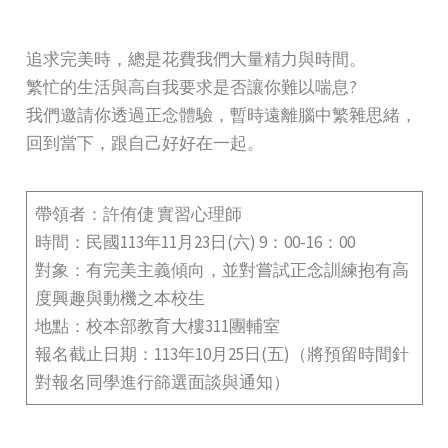
追求完美時，總是花費我們大量精力與時間。
繁忙的生活與高自我要求是否讓你難以喘息?
我們邀請你透過正念體驗，暫時遠離腦中繁雜思緒，
回到當下，跟自己好好在一起。
帶領者：許侑倢 實習心理師
時間：民國113年11月23日(六) 9：00-16：00
對象：有完美主義傾向，並對嘗試正念訓練抱有高
度興趣與動機之本校生
地點：校本部教育大樓311團輔室
報名截止日期：113年10月25日(五)（將預留時間針
對報名同學進行篩選面談與通知）