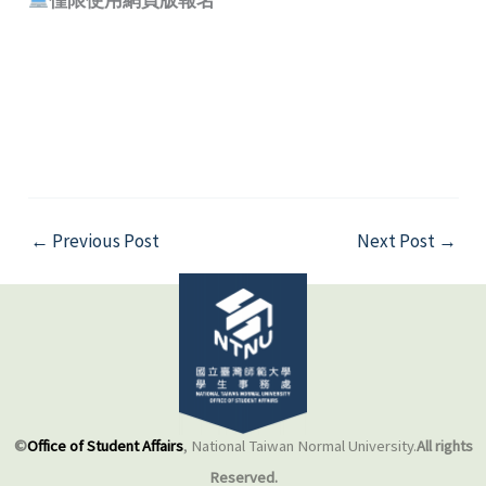
←
Previous Post
Next Post
→
©
Office of Student Affairs
, National Taiwan Normal University.
All rights
Reserved.