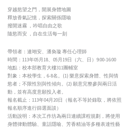
穿越慾望之門，開展身體地圖
釋放香氣記憶，探索關係隱喻
撥開迷霧 ，吟唱自由之歌
隨慾而安 ，自在生活每一刻
帶領者：連翊安、潘奐璇 專任心理師
時間：113年05月18、05月19日（六、日）9:00-16:00
地點：校本部教育大樓311團輔室
對象：本校學生，6-8名。(1) 樂意探索身體、性與情
慾者；不限性別與性傾向。(2) 願意完整參與兩日活
動，並有高度意願投入者。
報名截止：113年04月20日（報名不等於錄取，將依照
報名順序進行篩選面談）
活動說明：本次工作坊為兩日連續課程規劃，將使用
身體律動體驗、童話隱喻、芳香精油等多種表達性藝