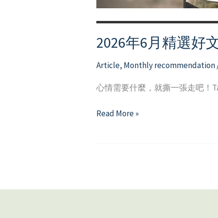
2026年6月精選好
Article
,
Monthly recommendation
心情需要什麼，就撕一張走吧！Take wha
2026
Read More »
年
6
月
精
選
好
文