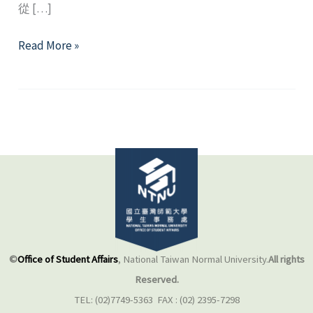
從 […]
2022
Read More »
年
9
月
精
選
好
文
©
Office of Student Affairs
, National Taiwan Normal University.
All rights
Reserved.
TEL: (02)7749-5363 FAX : (02) 2395-7298