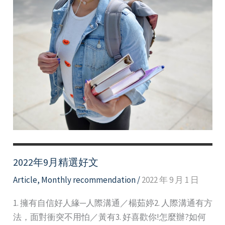
2022年9月精選好文
Article
,
Monthly recommendation
/
2022 年 9 月 1 日
1. 擁有自信好人緣─人際溝通／楊茹婷2. 人際溝通有方
法，面對衝突不用怕／黃有3. 好喜歡你!怎麼辦?如何