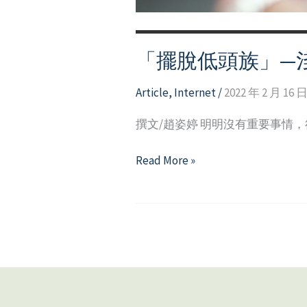
「擺脫低頭族」—
Article
,
Internet
/
2022 年 2 月 16 
撰文/趙姿婷 明明沒有重要事情
「擺
Read More »
脫
低
頭
族」
—
淺
談