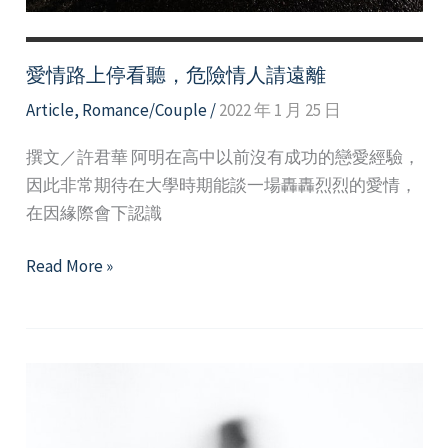
愛情路上停看聽，危險情人請遠離
Article
,
Romance/Couple
/
2022 年 1 月 25 日
撰文／許君華 阿明在高中以前沒有成功的戀愛經驗，
因此非常期待在大學時期能談一場轟轟烈烈的愛情，
在因緣際會下認識
愛
Read More »
情
路
上
停
看
聽，