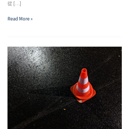
從 […]
2022
Read More »
年
9
月
精
選
好
文