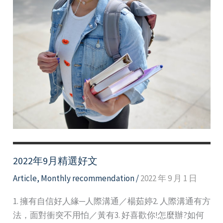
2022年9月精選好文
Article
,
Monthly recommendation
/
2022 年 9 月 1 日
1. 擁有自信好人緣─人際溝通／楊茹婷2. 人際溝通有方
法，面對衝突不用怕／黃有3. 好喜歡你!怎麼辦?如何