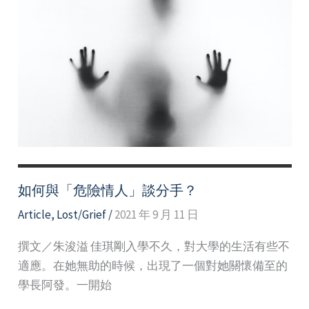
危
險
情
人
請
遠
離
如何與「危險情人」談分手？
Article
,
Lost/Grief
/
2021 年 9 月 11 日
撰文／朱浚溢 佳琪剛入學不久，對大學的生活有些不
適應。在她無助的時候，出現了一個對她關懷備至的
學長阿發。一開始