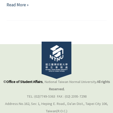
如
Read More »
何
與
「危
險
情
人」
談
分
手？
©
Office of Student Affairs
, National Taiwan Normal University.
All rights
Reserved.
TEL: (02)7749-5363 FAX : (02) 2395-7298
Address:No.162, Sec 1, Heping E. Road., Da'an Dist., Taipei City 106,
Taiwan(R.O.C.)