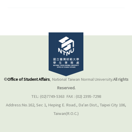
自
己
與
內
在
的
自
己
對
話
©
Office of Student Affairs
, National Taiwan Normal University.
All rights
Reserved.
TEL: (02)7749-5363 FAX : (02) 2395-7298
Address:No.162, Sec 1, Heping E. Road., Da'an Dist., Taipei City 106,
Taiwan(R.O.C.)