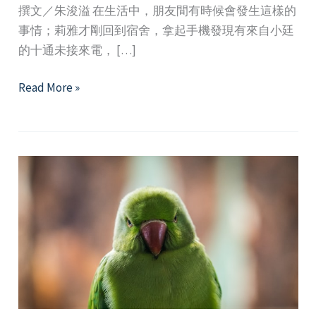
撰文／朱浚溢 在生活中，朋友間有時候會發生這樣的
事情；莉雅才剛回到宿舍，拿起手機發現有來自小廷
的十通未接來電， […]
深
Read More »
呼
吸，
在
關
係
中
用
正
念
化
解