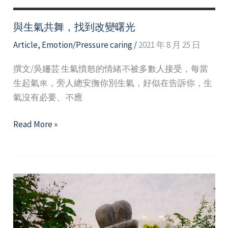
怒
氣
與生氣共舞，找到改變曙光
Article
,
Emotion/Pressure caring
/
2021 年 8 月 25 日
撰文/吳姍芸 生氣憤怒的情緒不被多數人接受，每當
生起氣來，旁人總安撫你別生氣，好似在告訴你，生
氣沒有必要、不應
與
Read More »
生
氣
共
舞，
找
到
改