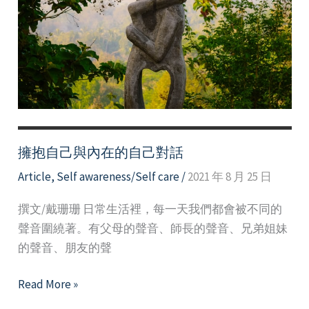
變
曙
光
擁抱自己與內在的自己對話
Article
,
Self awareness/Self care
/
2021 年 8 月 25 日
撰文/戴珊珊 日常生活裡，每一天我們都會被不同的
聲音圍繞著。有父母的聲音、師長的聲音、兄弟姐妹
的聲音、朋友的聲
擁
Read More »
抱