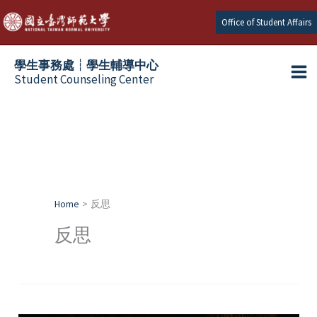
Skip
Office of Student Affairs
to
content
學生事務處┆學生輔導中心
Student Counseling Center
Home
反思
反思