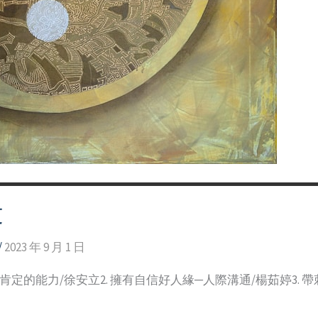
文
/
2023 年 9 月 1 日
肯定的能力/徐安立2. 擁有自信好人緣─人際溝通/楊茹婷3. 帶