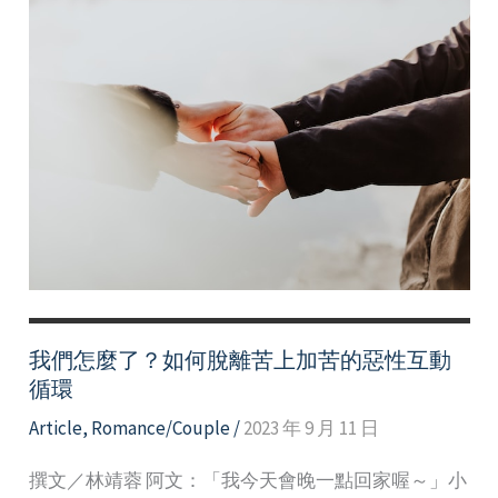
我們怎麼了？如何脫離苦上加苦的惡性互動
循環
Article
,
Romance/Couple
/
2023 年 9 月 11 日
撰文／林靖蓉 阿文：「我今天會晚一點回家喔～」小