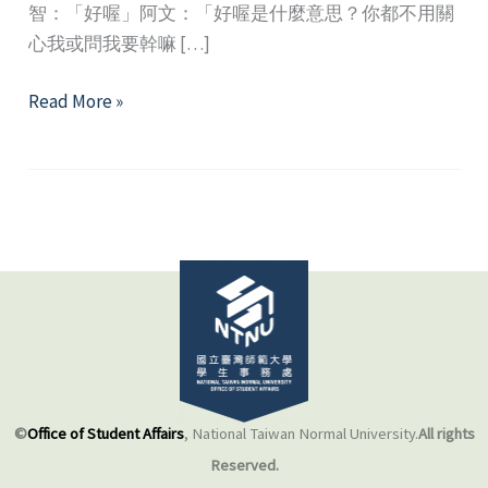
智：「好喔」阿文：「好喔是什麼意思？你都不用關
心我或問我要幹嘛 […]
我
Read More »
們
怎
麼
了？
如
何
脫
離
苦
上
加
©
Office of Student Affairs
, National Taiwan Normal University.
All rights
苦
Reserved.