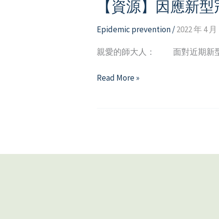
【資源】因應新型
Epidemic prevention
/
2022 年 4 月
親愛的師大人： 面對近期新型冠狀
【資
Read More »
源】
因
應
新
型
冠
狀
病
毒
肺