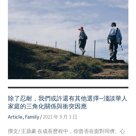
除了忍耐，我們或許還有其他選擇─淺談華人
家庭的三角化關係與衝突因應
Article
,
Family
/
2021 年 9 月 3 日
撰文/ 王鼎豪 在成長歷程中，你曾否在面對同儕、心