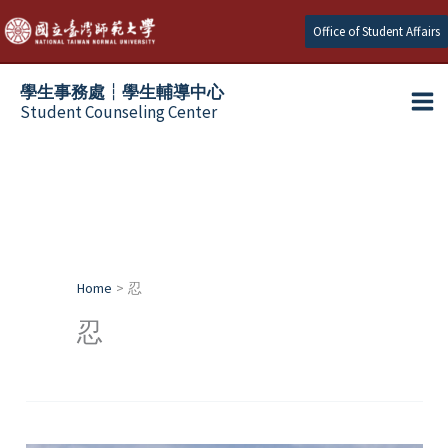
Skip
Office of Student Affairs
to
content
學生事務處┆學生輔導中心
Student Counseling Center
Home
忍
忍