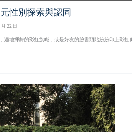
多元性別探索與認同
1 月 22 日
上，遍地揮舞的彩虹旗幟，或是好友的臉書頭貼紛紛印上彩虹剪