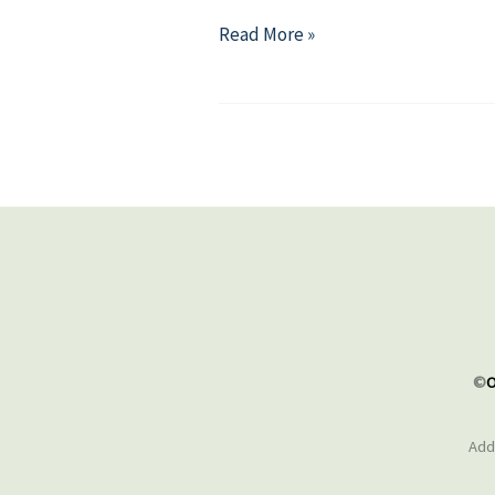
看
Read More »
見
彩
虹
—
認
識
多
元
性
別
©
O
Addr