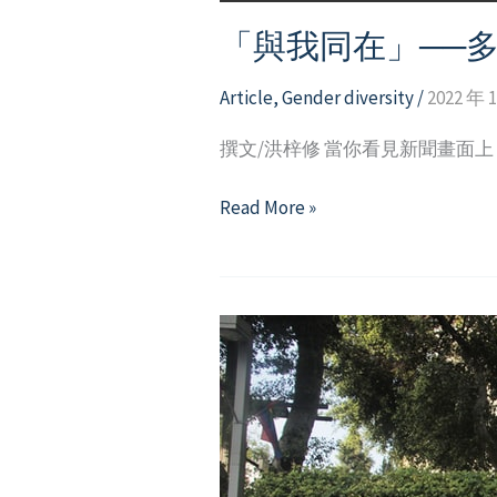
「與我同在」──
Article
,
Gender diversity
/
2022 年 
撰文/洪梓修 當你看見新聞畫面
「與
Read More »
我
同
在」
──
多
元
性
別
探