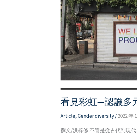
索
與
認
同
看見彩虹—認識多
Article
,
Gender diversity
/
2022 年 
撰文/洪梓修 不管是從古代到現