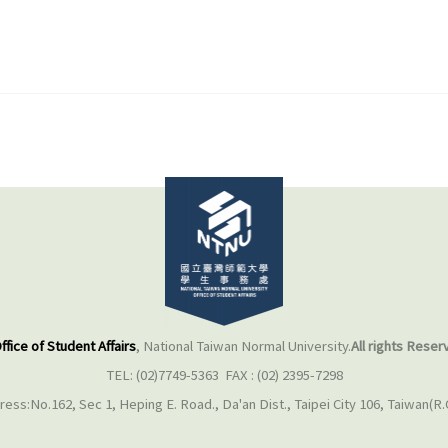
ffice of Student Affairs
, National Taiwan Normal University.
All rights Reser
TEL: (02)7749-5363 FAX : (02) 2395-7298
ess:No.162, Sec 1, Heping E. Road., Da'an Dist., Taipei City 106, Taiwan(R.