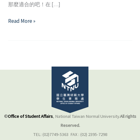
那麼適合的吧！在 […]
愛
Read More »
的
語
言
怎
麼
說，
你
才
聽
得
到
©
Office of Student Affairs
, National Taiwan Normal University.
All rights
Reserved.
TEL: (02)7749-5363 FAX : (02) 2395-7298