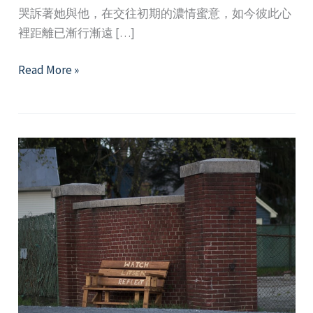
哭訴著她與他，在交往初期的濃情蜜意，如今彼此心
裡距離已漸行漸遠 […]
好
Read More »
好
談
練
愛：
開
啟
親
密
關
係
的
三