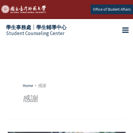
Skip
Office of Student Affairs
to
content
學生事務處┆學生輔導中心
Student Counseling Center
Home
感謝
感謝