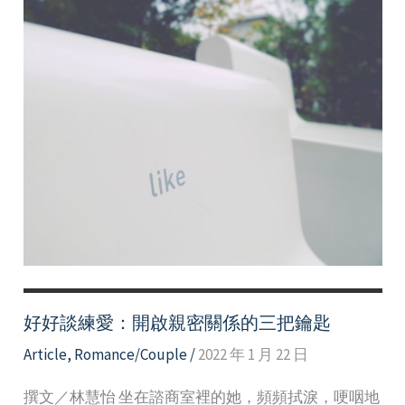
好好談練愛：開啟親密關係的三把鑰匙
Article
,
Romance/Couple
/
2022 年 1 月 22 日
撰文／林慧怡 坐在諮商室裡的她，頻頻拭淚，哽咽地