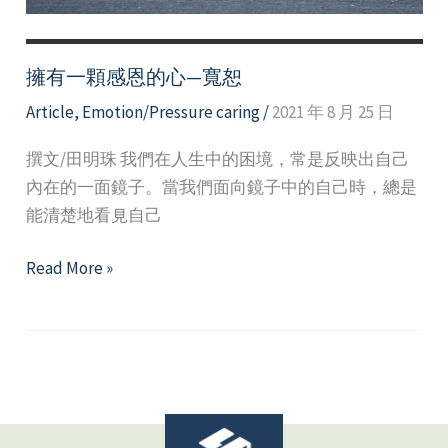
把
鑰
匙
擁有一顆感恩的心—寬恕
Article
,
Emotion/Pressure caring
/
2021 年 8 月 25 日
撰文/田明珠 我們在人生中的困境，常是反映出自己
內在的一面鏡子。當我們面向鏡子中的自己時，總是
能清楚地看見自己
擁
Read More »
有
一
顆
感
恩
的