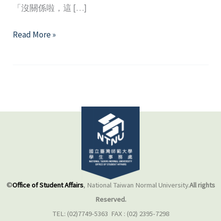
「沒關係啦，這 […]
解
Read More »
碼
冰
山
下
的
秘
密：
談
人
際
的
©
Office of Student Affairs
, National Taiwan Normal University.
All rights
溝
Reserved.
通
TEL: (02)7749-5363 FAX : (02) 2395-7298