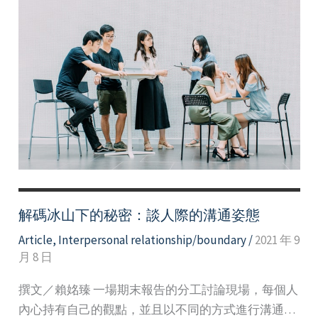
解碼冰山下的秘密：談人際的溝通姿態
Article
,
Interpersonal relationship/boundary
/
2021 年 9
月 8 日
撰文／賴姳臻 一場期末報告的分工討論現場，每個人
內心持有自己的觀點，並且以不同的方式進行溝通…