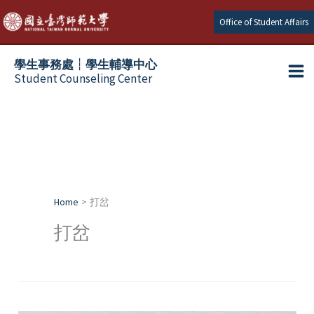
Skip
Office of Student Affairs
to
content
學生事務處┆學生輔導中心
Student Counseling Center
Home
打岔
打岔