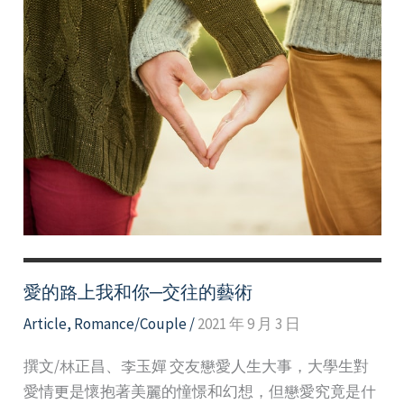
愛的路上我和你─交往的藝術
Article
,
Romance/Couple
/
2021 年 9 月 3 日
撰文/林正昌、李玉嬋 交友戀愛人生大事，大學生對
愛情更是懷抱著美麗的憧憬和幻想，但戀愛究竟是什