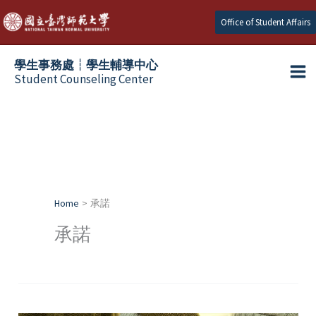
Skip
Office of Student Affairs
to
content
學生事務處┆學生輔導中心
Student Counseling Center
Home
承諾
承諾