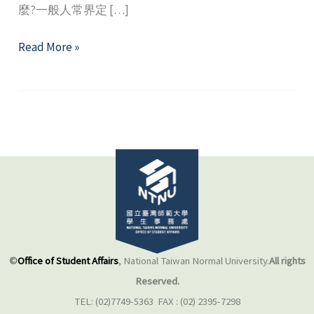
麼?一般人常界定 […]
愛
Read More »
的
路
上
我
和
你
─
交
往
的
藝
©
Office of Student Affairs
, National Taiwan Normal University.
All rights
術
Reserved.
TEL: (02)7749-5363 FAX : (02) 2395-7298