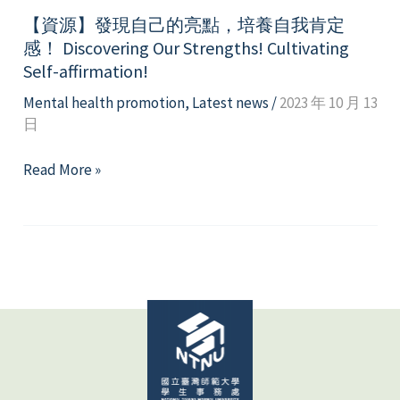
【資源】發現自己的亮點，培養自我肯定
感！ Discovering Our Strengths! Cultivating
Self-affirmation!
Mental health promotion
,
Latest news
/
2023 年 10 月 13
日
【資
Read More »
源】
發
現
自
己
的
亮
點，
培