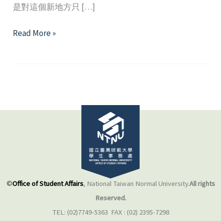
是對這個新地方只 […]
跨
Read More »
越
文
化
差
異
—
留
學
生
與
本
©
Office of Student Affairs
, National Taiwan Normal University.
All rights
地
Reserved.
生
TEL: (02)7749-5363 FAX : (02) 2395-7298