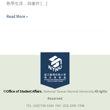
教學生涯，就像作 […]
教
Read More »
師
生
涯
的
第
一
步
─
實
習
教
©
Office of Student Affairs
, National Taiwan Normal University.
All rights
師
Reserved.
的
TEL: (02)7749-5363 FAX : (02) 2395-7298