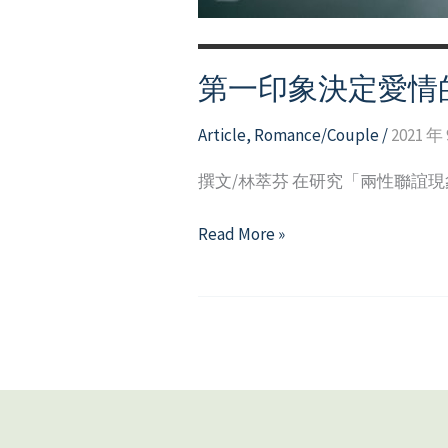
第一印象決定愛情
Article
,
Romance/Couple
/
2021 年 
撰文/林萃芬 在研究「兩性聯誼
第
Read More »
一
印
象
決
定
愛
情