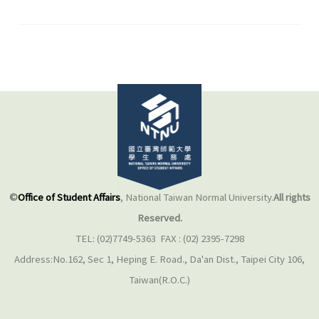
好
忙…
為
什
麼
我
總
是
那
麼
©
Office of Student Affairs
, National Taiwan Normal University.
All rights
在
Reserved.
乎
TEL: (02)7749-5363 FAX : (02) 2395-7298
別
Address:No.162, Sec 1, Heping E. Road., Da'an Dist., Taipei City 106,
人
Taiwan(R.O.C.)
的
看