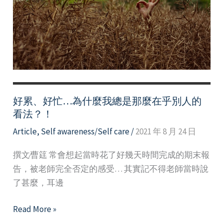
路
好累、好忙…為什麼我總是那麼在乎別人的
看法？！
Article
,
Self awareness/Self care
/
2021 年 8 月 24 日
撰文∕曹筳 常會想起當時花了好幾天時間完成的期末報
告，被老師完全否定的感受… 其實記不得老師當時說
了甚麼，耳邊
好
Read More »
累、