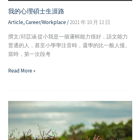
我的心理碩士生涯路
Article
,
Career/Workplace
/
2021 年 10 月 12 日
撰文/邱苡涵 從小我是一個邏輯能力很好，語文能力
普通的人，甚至小學學注音時，還學的比一般人慢。
當時，第一次段考
我
Read More »
的
心
理
碩
士
生
涯