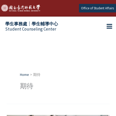
Skip
Office of Student Affairs
to
content
學生事務處┆學生輔導中心
Student Counseling Center
Home
期待
期待