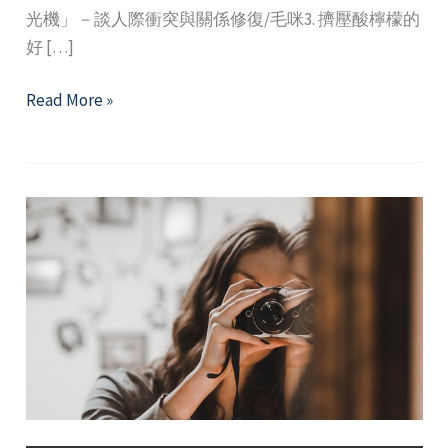
光機」－談人際衝突與關係修復/毛咪3. 擠壓酸檸檬的
好 […]
2023
Read More »
年
3
月
精
選
好
文