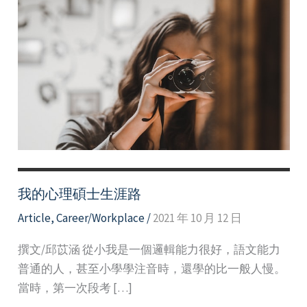
我的心理碩士生涯路
Article
,
Career/Workplace
/
2021 年 10 月 12 日
撰文/邱苡涵 從小我是一個邏輯能力很好，語文能力
普通的人，甚至小學學注音時，還學的比一般人慢。
當時，第一次段考 […]