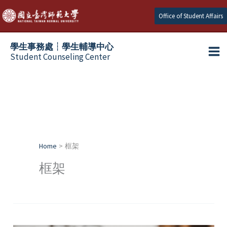
Skip
Office of Student Affairs
to
content
學生事務處┆學生輔導中心
Student Counseling Center
Home
框架
框架