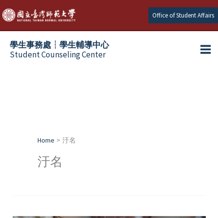
Skip
Office of Student Affairs
to
content
學生事務處┆學生輔導中心
Student Counseling Center
Home
汙名
汙名