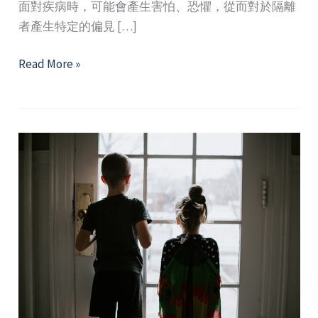
面對疾病時，可能會產生害怕、恐懼，從而對於隔離
者產生特定的偏見 […]
疫
Read More »
情
蔓
延
下
的
汙
名
化
與
社
會
烙