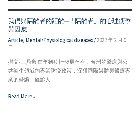
印
我們與隔離者的距離─「隔離者」的心理衝擊
與因應
Article
,
Mental/Physiological diseases
/
2022 年 2 月 9
日
撰文/王鼎豪 自年初疫情發展至今，台灣的醫療與公
共衛生領域的專業防疫政策，深獲國際媒體與醫療專
業的盛讚。確診人
我
Read More »
們
與
隔
離
者