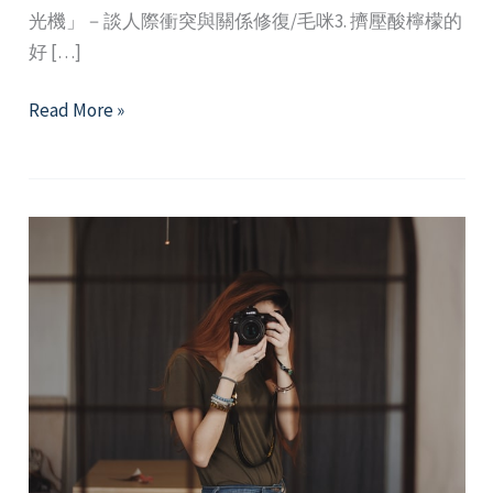
光機」－談人際衝突與關係修復/毛咪3. 擠壓酸檸檬的
好 […]
2023
Read More »
年
3
月
精
選
好
文