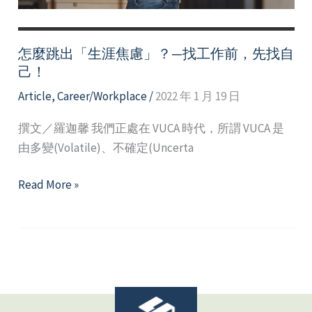
怎麼跳出「生涯焦慮」？—找工作前，先找自
己！
Article
,
Career/Workplace
/
2022 年 1 月 19 日
撰文／羅迦馨 我們正處在 VUCA 時代，所謂 VUCA 是
由多變(Volatile)、不確定(Uncerta
怎
Read More »
麼
跳
出
「生
涯
焦