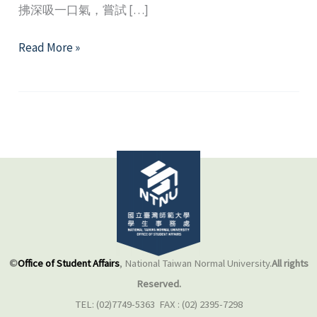
拂深吸一口氣，嘗試 […]
2025
Read More »
年
3
月
精
選
好
文
©
Office of Student Affairs
, National Taiwan Normal University.
All rights
Reserved.
TEL: (02)7749-5363 FAX : (02) 2395-7298